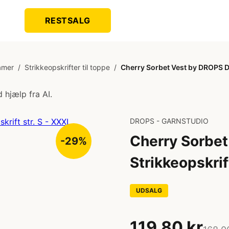
RESTSALG
damer
/
Strikkeopskrifter til toppe
/
Cherry Sorbet Vest by DROPS De
 hjælp fra AI.
DROPS - GARNSTUDIO
Cherry Sorbet
-29%
Strikkeopskrif
UDSALG
119,80 kr