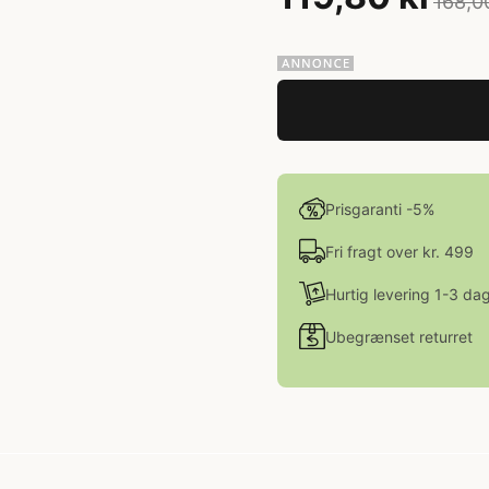
168,0
Prisgaranti -5%
Fri fragt over kr. 499
Hurtig levering 1-3 da
Ubegrænset returret