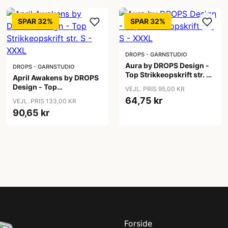
SPAR 32%
SPAR 32%
DROPS - GARNSTUDIO
Aura by DROPS Design -
DROPS - GARNSTUDIO
Top Strikkeopskrift str. S
April Awakens by DROPS
- XXXL
Design - Top
VEJL. PRIS 95,00 KR
Strikkeopskrift str. S -
64,75 kr
VEJL. PRIS 133,00 KR
XXXL
90,65 kr
Forside