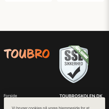
Forside
TOUBROSKOLEN.DK
Produkter
Tlf. 78768672
Top Rabatter
Vi bruger cookies på vores hjemmeside for at