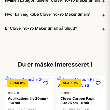
Hvilken kategori tilhører Clover Yo-Yo Maker Small?
Hvor kan jeg købe Clover Yo-Yo Maker Small?
Er Clover Yo-Yo Maker Small på tilbud?
Du er måske interesseret i
SPAR 8%
SPAR 0%
CLOVER
CLOVER
Applikationnåle 20mm -
Clover Carbon Papir
150 stk
30x25 cm - 5 stk
VEJL. PRIS 79,00 KR
VEJL. PRIS 52,00 KR