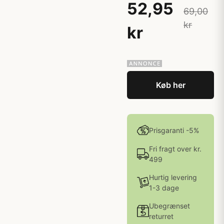
52,95
69,00
kr
kr
Køb her
Prisgaranti -5%
Fri fragt over kr.
499
Hurtig levering
1-3 dage
Ubegrænset
returret