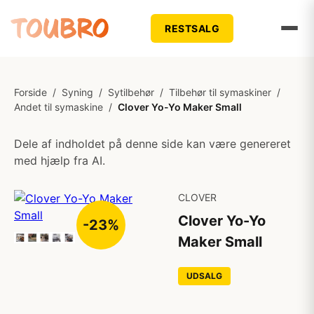
RESTSALG
Forside
/
Syning
/
Sytilbehør
/
Tilbehør til symaskiner
/
Andet til symaskine
/
Clover Yo-Yo Maker Small
Dele af indholdet på denne side kan være genereret
med hjælp fra AI.
CLOVER
Clover Yo-Yo
-23%
Maker Small
UDSALG