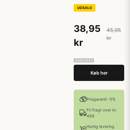
UDSALG
38,95
45,95
kr
kr
Køb her
Prisgaranti -5%
Fri fragt over kr.
499
Hurtig levering