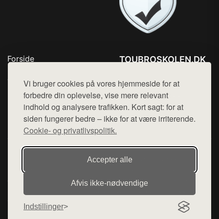
Forside
TOUBROSKOLEN.DK
Produkter
Tlf. 78768672
Top Rabatter
Vi bruger cookies på vores hjemmeside for at
Mail:
hej@want.dk
Blog
forbedre din oplevelse, vise mere relevant
Kontakt
indhold og analysere trafikken. Kort sagt: for at
Cookie- og privatlivspolitik
siden fungerer bedre – ikke for at være irriterende.
Cookie- og privatlivspolitik.
Denne side er en del af want.dk, der udgiver en række
Accepter alle
hjemmesider med præsentation af forskellige produkter fra
diverse webshops. Der sælges ikke varer fra denne side - vi
Afvis ikke‑nødvendige
henviser til de shops, som sælger varen. Vi har heller ikke
varerne på lager.
Indstillinger