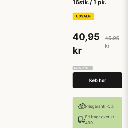
16stk./ 1 pk.
UDSALG
40,95
45,95
kr
kr
Køb her
Prisgaranti -5%
Fri fragt over kr.
499