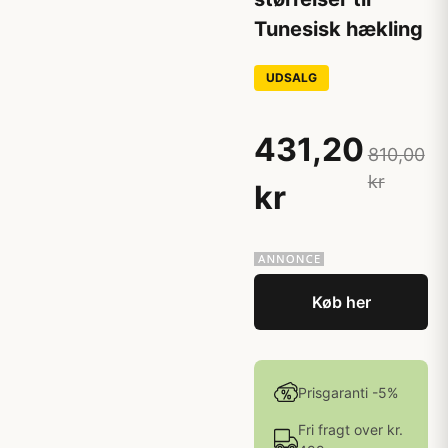
Tunesisk hækling
UDSALG
431,20
810,00
kr
kr
Køb her
Prisgaranti -5%
Fri fragt over kr.