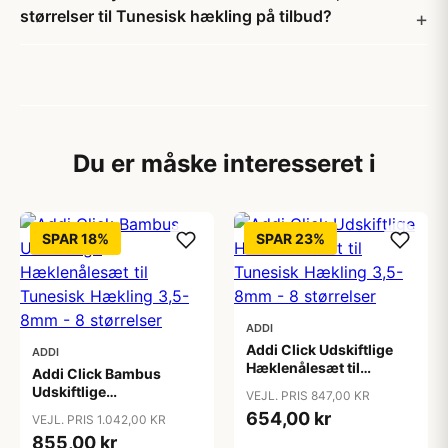
størrelser til Tunesisk hækling på tilbud?
Du er måske interesseret i
SPAR 18%
SPAR 23%
ADDI
Addi Click Udskiftlige
ADDI
Hæklenålesæt til
Addi Click Bambus
Tunesisk Hækling 3,5-
Udskiftlige
VEJL. PRIS 847,00 KR
8mm - 8 størrelser
Hæklenålesæt til
654,00 kr
VEJL. PRIS 1.042,00 KR
Tunesisk Hækling 3,5-
855,00 kr
8mm - 8 størrelser