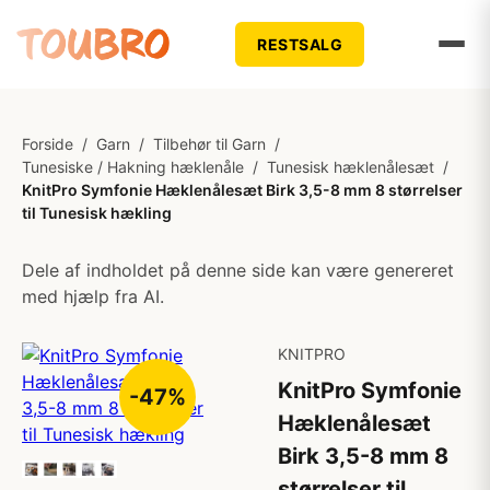
RESTSALG
Forside
/
Garn
/
Tilbehør til Garn
/
Tunesiske / Hakning hæklenåle
/
Tunesisk hæklenålesæt
/
KnitPro Symfonie Hæklenålesæt Birk 3,5-8 mm 8 størrelser
til Tunesisk hækling
Dele af indholdet på denne side kan være genereret
med hjælp fra AI.
KNITPRO
KnitPro Symfonie
-47%
Hæklenålesæt
Birk 3,5-8 mm 8
størrelser til