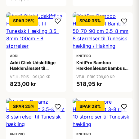
SPAR 25%
SPAR 35%
ADDI
KNITPRO
Addi Click Udskiftlige
KnitPro Bamboo
Hæklenålesæt til
Hæklenålesæt Bambus
Tunesisk Hækling 3,5-
50-70-90 cm 3,5-8 mm
VEJL. PRIS 1.091,00 KR
VEJL. PRIS 799,00 KR
8mm 100cm - 8
8 størrelser til Tunesisk
823,00 kr
518,95 kr
størrelser
hækling / Hakning
SPAR 25%
SPAR 28%
KNITPRO
KNITPRO