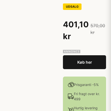
UDSALG
401,10
570,00
kr
kr
Køb her
Prisgaranti -5%
Fri fragt over kr.
499
Hurtig levering