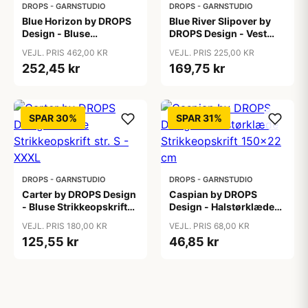
DROPS - GARNSTUDIO
DROPS - GARNSTUDIO
Blue Horizon by DROPS
Blue River Slipover by
Design - Bluse
DROPS Design - Vest
Strikkeopskrift str. S -
Strikkeopskrift str. S-
VEJL. PRIS 462,00 KR
VEJL. PRIS 225,00 KR
XXXL
XXXL
252,45 kr
169,75 kr
SPAR 30%
SPAR 31%
DROPS - GARNSTUDIO
DROPS - GARNSTUDIO
Carter by DROPS Design
Caspian by DROPS
- Bluse Strikkeopskrift
Design - Halstørklæde
str. S - XXXL
Strikkeopskrift 150x22
VEJL. PRIS 180,00 KR
VEJL. PRIS 68,00 KR
cm
125,55 kr
46,85 kr