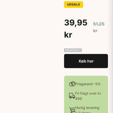
UDSALG
39,95
51,25
kr
kr
Køb her
Prisgaranti -5%
Fri fragt over kr.
499
Hurtig levering
1-3 dage