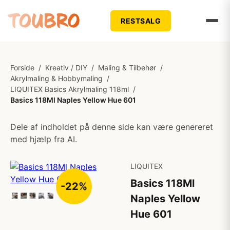
RESTSALG
Forside
/
Kreativ / DIY
/
Maling & Tilbehør
/
Akrylmaling & Hobbymaling
/
LIQUITEX Basics Akrylmaling 118ml
/
Basics 118Ml Naples Yellow Hue 601
Dele af indholdet på denne side kan være genereret
med hjælp fra AI.
LIQUITEX
Basics 118Ml
-22%
Naples Yellow
Hue 601