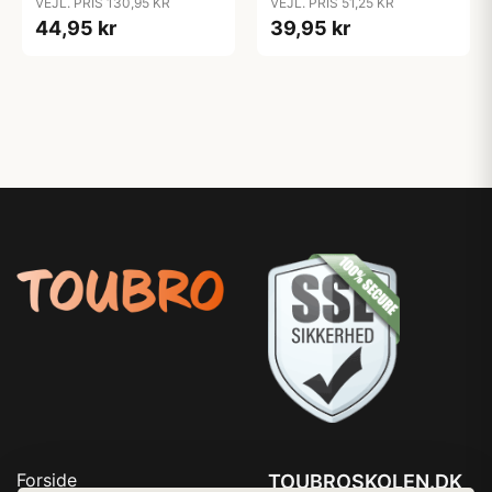
VEJL. PRIS 130,95 KR
VEJL. PRIS 51,25 KR
44,95 kr
39,95 kr
Forside
TOUBROSKOLEN.DK