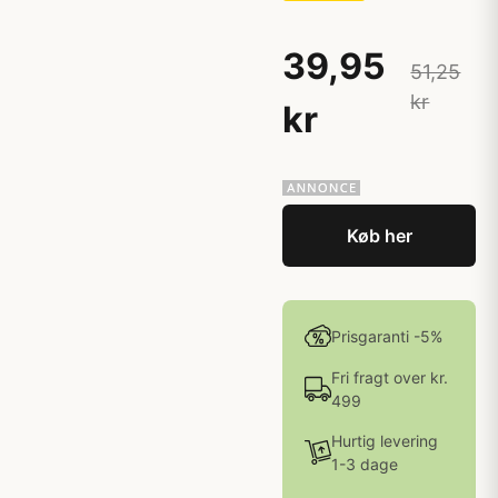
39,95
51,25
kr
kr
Køb her
Prisgaranti -5%
Fri fragt over kr.
499
Hurtig levering
1-3 dage