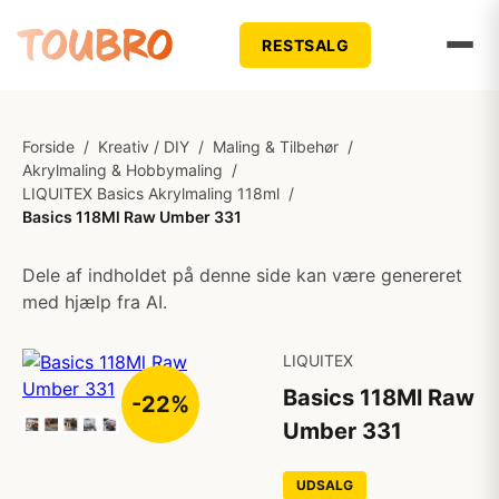
RESTSALG
Forside
/
Kreativ / DIY
/
Maling & Tilbehør
/
Akrylmaling & Hobbymaling
/
LIQUITEX Basics Akrylmaling 118ml
/
Basics 118Ml Raw Umber 331
Dele af indholdet på denne side kan være genereret
med hjælp fra AI.
LIQUITEX
Basics 118Ml Raw
-22%
Umber 331
UDSALG