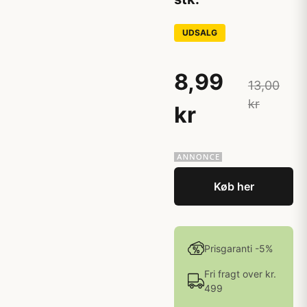
UDSALG
8,99
13,00
kr
kr
Køb her
Prisgaranti -5%
Fri fragt over kr.
499