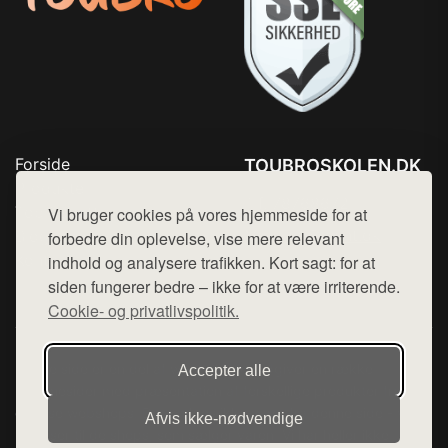
Forside
TOUBROSKOLEN.DK
Produkter
Tlf. 78768672
Top Rabatter
Vi bruger cookies på vores hjemmeside for at
Mail:
hej@want.dk
Blog
forbedre din oplevelse, vise mere relevant
Kontakt
indhold og analysere trafikken. Kort sagt: for at
Cookie- og privatlivspolitik
siden fungerer bedre – ikke for at være irriterende.
Cookie- og privatlivspolitik.
Denne side er en del af want.dk, der udgiver en række
Accepter alle
hjemmesider med præsentation af forskellige produkter fra
diverse webshops. Der sælges ikke varer fra denne side - vi
Afvis ikke‑nødvendige
henviser til de shops, som sælger varen. Vi har heller ikke