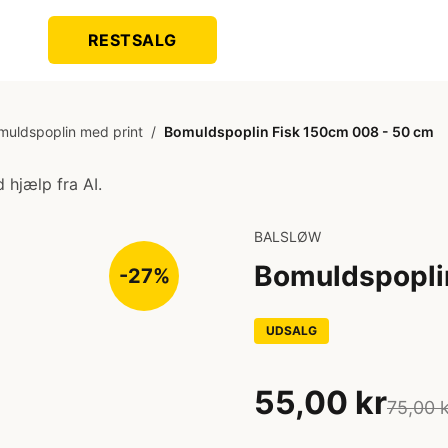
RESTSALG
muldspoplin med print
/
Bomuldspoplin Fisk 150cm 008 - 50 cm
 hjælp fra AI.
BALSLØW
Bomuldspopli
-27%
UDSALG
55,00 kr
75,00 