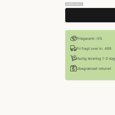
Prisgaranti -5%
Fri fragt over kr. 499
Hurtig levering 1-3 da
Ubegrænset returret