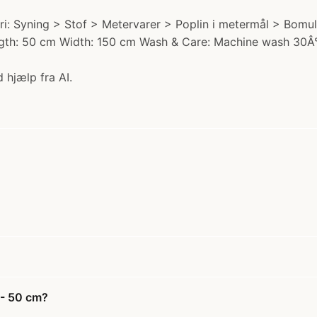
: Syning > Stof > Metervarer > Poplin i metermål > Bomulds
ength: 50 cm Width: 150 cm Wash & Care: Machine wash 30Â
 hjælp fra AI.
 - 50 cm?