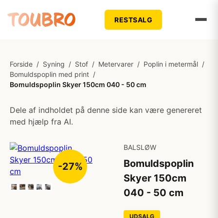
RESTSALG
Forside
/
Syning
/
Stof
/
Metervarer
/
Poplin i metermål
/
Bomuldspoplin med print
/
Bomuldspoplin Skyer 150cm 040 - 50 cm
Dele af indholdet på denne side kan være genereret
med hjælp fra AI.
BALSLØW
Bomuldspoplin
-27%
Skyer 150cm
040 - 50 cm
UDSALG