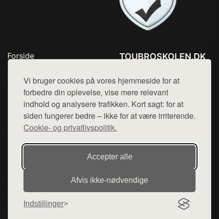
Forside
TOUBROSKOLEN.DK
Produkter
Tlf. 78768672
Top Rabatter
Vi bruger cookies på vores hjemmeside for at
Mail:
hej@want.dk
Blog
forbedre din oplevelse, vise mere relevant
Kontakt
indhold og analysere trafikken. Kort sagt: for at
Cookie- og privatlivspolitik
siden fungerer bedre – ikke for at være irriterende.
Cookie- og privatlivspolitik.
Denne side er en del af want.dk, der udgiver en række
Accepter alle
hjemmesider med præsentation af forskellige produkter fra
diverse webshops. Der sælges ikke varer fra denne side - vi
Afvis ikke‑nødvendige
henviser til de shops, som sælger varen. Vi har heller ikke
varerne på lager.
Indstillinger