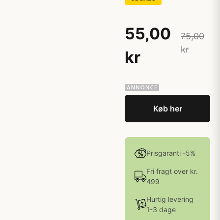
55,00
75,00
kr
kr
Køb her
Prisgaranti -5%
Fri fragt over kr.
499
Hurtig levering
1-3 dage