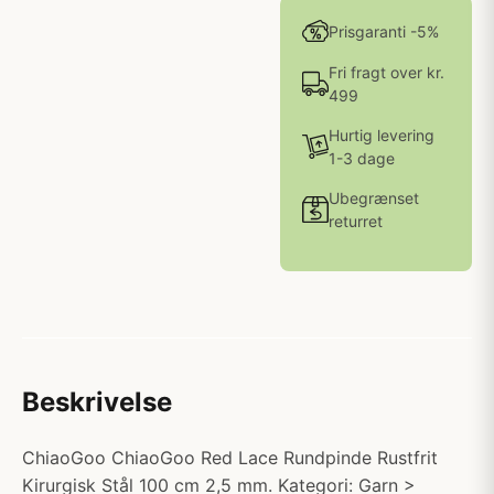
Prisgaranti -5%
Fri fragt over kr.
499
Hurtig levering
1-3 dage
Ubegrænset
returret
Beskrivelse
ChiaoGoo ChiaoGoo Red Lace Rundpinde Rustfrit
Kirurgisk Stål 100 cm 2,5 mm. Kategori: Garn >