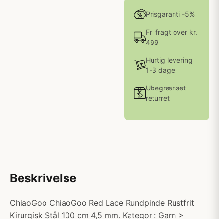
Prisgaranti -5%
Fri fragt over kr.
499
Hurtig levering
1-3 dage
Ubegrænset
returret
Beskrivelse
ChiaoGoo ChiaoGoo Red Lace Rundpinde Rustfrit
Kirurgisk Stål 100 cm 4,5 mm. Kategori: Garn >