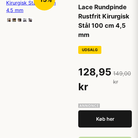
Lace Rundpinde
Rustfrit Kirurgisk
Stål 100 cm 4,5
mm
UDSALG
128,95
149,00
kr
kr
Køb her