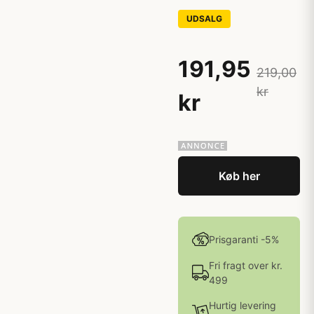
UDSALG
191,95
219,00
kr
kr
Køb her
Prisgaranti -5%
Fri fragt over kr.
499
Hurtig levering