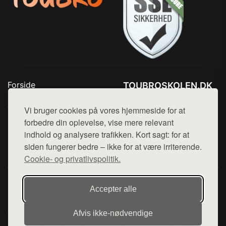
Forside
TOUBROSKOLEN.DK
Produkter
Tlf. 78768672
Top Rabatter
Vi bruger cookies på vores hjemmeside for at
Mail:
hej@want.dk
Blog
forbedre din oplevelse, vise mere relevant
Kontakt
indhold og analysere trafikken. Kort sagt: for at
Cookie- og privatlivspolitik
siden fungerer bedre – ikke for at være irriterende.
Cookie- og privatlivspolitik.
Denne side er en del af want.dk, der udgiver en række
Accepter alle
hjemmesider med præsentation af forskellige produkter fra
diverse webshops. Der sælges ikke varer fra denne side - vi
Afvis ikke‑nødvendige
henviser til de shops, som sælger varen. Vi har heller ikke