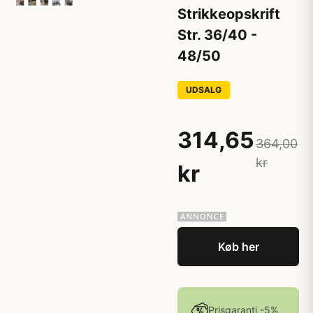
Strikkeopskrift
Str. 36/40 -
48/50
UDSALG
314,65
364,00
kr
kr
Køb her
Prisgaranti -5%