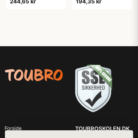
244,65 kr
194,35 kr
Forside
TOUBROSKOLEN.DK
Produkter