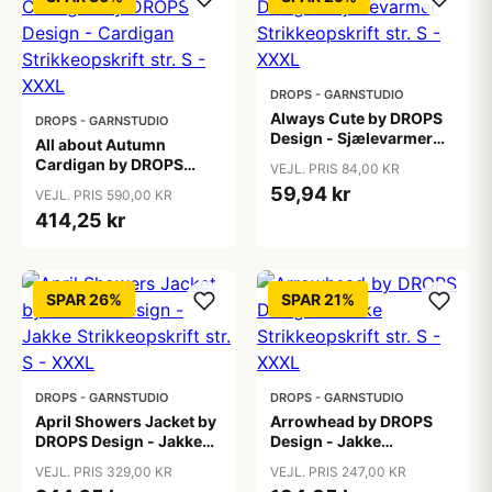
DROPS - GARNSTUDIO
Always Cute by DROPS
DROPS - GARNSTUDIO
Design - Sjælevarmer
All about Autumn
Strikkeopskrift str. S -
Cardigan by DROPS
VEJL. PRIS 84,00 KR
XXXL
Design - Cardigan
59,94 kr
VEJL. PRIS 590,00 KR
Strikkeopskrift str. S -
414,25 kr
XXXL
SPAR 26%
SPAR 21%
DROPS - GARNSTUDIO
DROPS - GARNSTUDIO
April Showers Jacket by
Arrowhead by DROPS
DROPS Design - Jakke
Design - Jakke
Strikkeopskrift str. S -
Strikkeopskrift str. S -
VEJL. PRIS 329,00 KR
VEJL. PRIS 247,00 KR
XXXL
XXXL