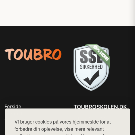
Forside
TOUBROSKOLEN.DK
Produkter
Tlf. 78768672
Top Rabatter
Vi bruger cookies på vores hjemmeside for at
Mail:
hej@want.dk
Blog
forbedre din oplevelse, vise mere relevant