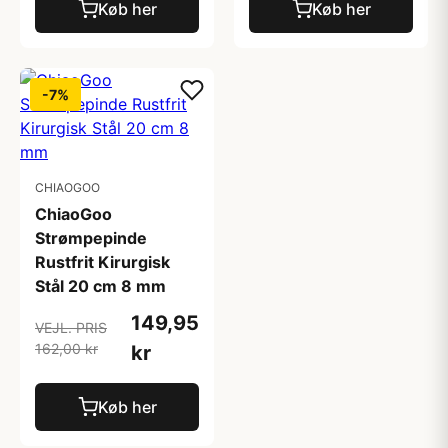
Køb her
Køb her
-7%
CHIAOGOO
ChiaoGoo
Strømpepinde
Rustfrit Kirurgisk
Stål 20 cm 8 mm
149,95
VEJL. PRIS
162,00 kr
kr
Køb her