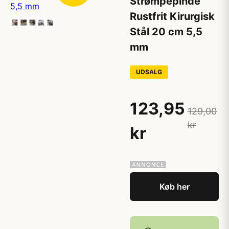
Strømpepinde
Rustfrit Kirurgisk
Stål 20 cm 5,5
mm
UDSALG
123,95
129,00
kr
kr
Køb her