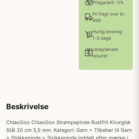
Prisgaranti -5%
Fri fragt over kr.
499
Hurtig levering
1-3 dage
Ubegrænset
returret
Beskrivelse
ChiaoGoo ChiaoGoo Strømpepinde Rustfrit Kirurgisk
Stål 20 cm 5,5 mm. Kategori: Garn > Tilbehør til Garn
> Strikkepinde > Strikkepinde inddelt efter mærke /