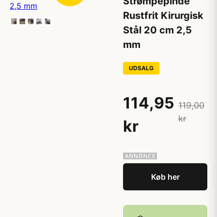
Strømpepinde
Rustfrit Kirurgisk
Stål 20 cm 2,5
mm
UDSALG
114,95
119,00
kr
kr
Køb her