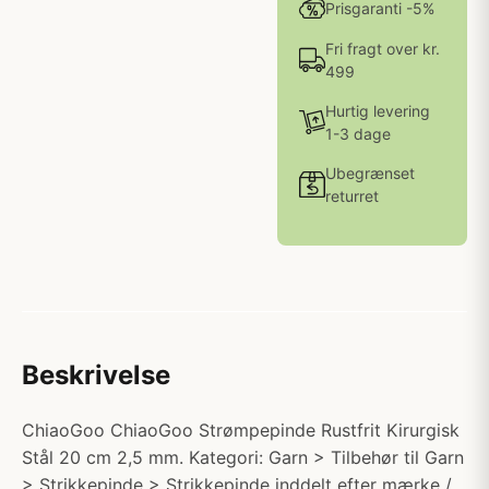
Prisgaranti -5%
Fri fragt over kr.
499
Hurtig levering
1-3 dage
Ubegrænset
returret
Beskrivelse
ChiaoGoo ChiaoGoo Strømpepinde Rustfrit Kirurgisk
Stål 20 cm 2,5 mm. Kategori: Garn > Tilbehør til Garn
> Strikkepinde > Strikkepinde inddelt efter mærke /