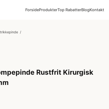
Forside
Produkter
Top Rabatter
Blog
Kontakt
Strikkepinde
/
mpepinde Rustfrit Kirurgisk
 mm