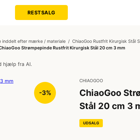
RESTSALG
 inddelt efter mærke / materiale
/
ChiaoGoo Rustfrit Kirurgisk Stål 
ChiaoGoo Strømpepinde Rustfrit Kirurgisk Stål 20 cm 3 mm
 hjælp fra AI.
CHIAOGOO
ChiaoGoo Strø
-3%
Stål 20 cm 3
UDSALG