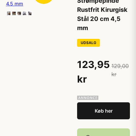
Strømpepinde
Rustfrit Kirurgisk
Stål 20 cm 4,5
mm
UDSALG
123,95
129,00
kr
kr
Køb her