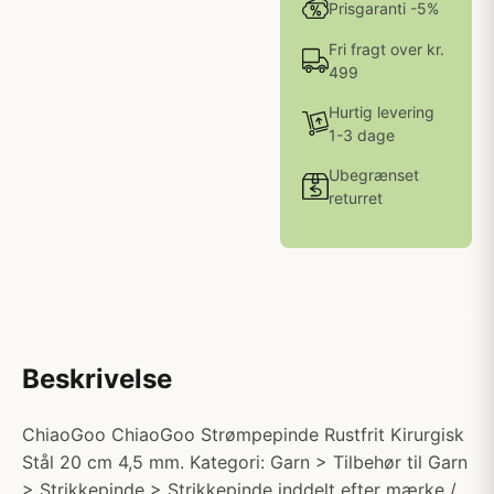
Prisgaranti -5%
Fri fragt over kr.
499
Hurtig levering
1-3 dage
Ubegrænset
returret
Beskrivelse
ChiaoGoo ChiaoGoo Strømpepinde Rustfrit Kirurgisk
Stål 20 cm 4,5 mm. Kategori: Garn > Tilbehør til Garn
> Strikkepinde > Strikkepinde inddelt efter mærke /