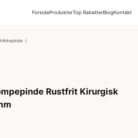
Forside
Produkter
Top Rabatter
Blog
Kontakt
Strikkepinde
/
mpepinde Rustfrit Kirurgisk
 mm