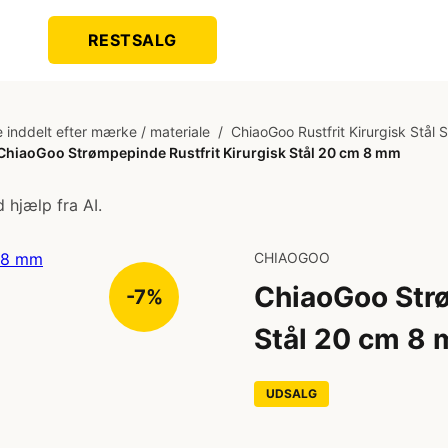
RESTSALG
 inddelt efter mærke / materiale
/
ChiaoGoo Rustfrit Kirurgisk Stål 
ChiaoGoo Strømpepinde Rustfrit Kirurgisk Stål 20 cm 8 mm
 hjælp fra AI.
CHIAOGOO
ChiaoGoo Strø
-7%
Stål 20 cm 8
UDSALG